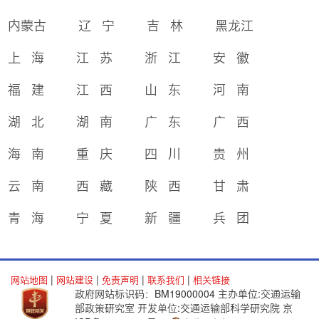
内蒙古
辽 宁
吉 林
黑龙江
上 海
江 苏
浙 江
安 徽
福 建
江 西
山 东
河 南
湖 北
湖 南
广 东
广 西
海 南
重 庆
四 川
贵 州
云 南
西 藏
陕 西
甘 肃
青 海
宁 夏
新 疆
兵 团
|
|
|
|
网站地图
网站建设
免责声明
联系我们
相关链接
政府网站标识码：BM19000004
主办单位:交通运输
部政策研究室
开发单位:交通运输部科学研究院
京